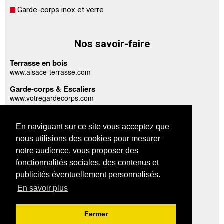
Garde-corps inox et verre
Nos savoir-faire
Terrasse en bois
www.alsace-terrasse.com
Garde-corps & Escaliers
www.votregardecorps.com
www.votregardecorpsinox.com
Abris, carports & appentis
En naviguant sur ce site vous acceptez que
www.abris-garages-bois.com
nous utilisions des cookies pour mesurer
notre audience, vous proposer des
A propos
fonctionnalités sociales, des contenus et
publicités éventuellement personnalisés.
Plan du site
En savoir plus
Mentions légales
Confidentialité des données
Fermer