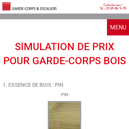
MENU
ACCUEIL
SIMULATION DE PRIX
A PROPOS
POUR GARDE-CORPS BOIS
NOTRE HISTOIRE
CATALOGUES
NOS MOYENS
NOS RÉALISATIONS
SIMULATEUR & DEVIS
1. ESSENCE DE BOIS : PIN
AVIS CLIENTS
PIN
BOUTIQUE
CONTACT