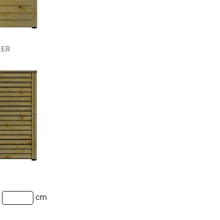
LER
:
cm