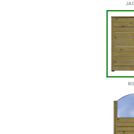
JA
BO